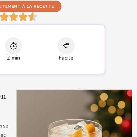
ECTEMENT À LA RECETTE
2 min
Facile
en
erse
vec