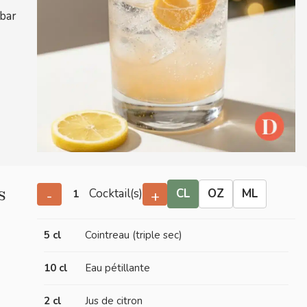
 bar
s
Cocktail(s)
CL
OZ
ML
-
+
5 cl
Cointreau (triple sec)
10 cl
Eau pétillante
2 cl
Jus de citron